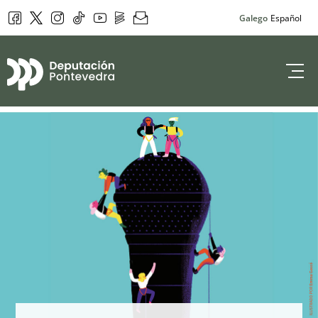
Facebook
Twitter
Instagram
Tik Tok
YouTube
DepoPlay
Newsletter
Galego
Español
Deputación de 