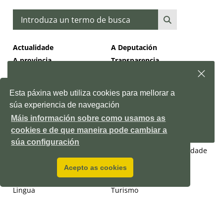
Buscar
Actualidade
A Deputación
A provincia
Transparencia
Temas
Subscríbete á nosa
newsletter
e, semanalmente,
Benestar social
Cooperación transfronteiriza
Esta páxina web utiliza cookies para mellorar a
enviarémosche información sobre as novidades da
Depo
súa experiencia de navegación
Cultura
Deportes
Máis información sobre como usamos as
Subscríbete!
Emprego e desenvolvemento
Igualdade
cookies e de que maneira pode cambiar a
económico
súa configuración
Infraestruturas e mobilidade
Acepto as cookies
Medio natural
Memoria histórica
Lingua
Turismo
Xuventude