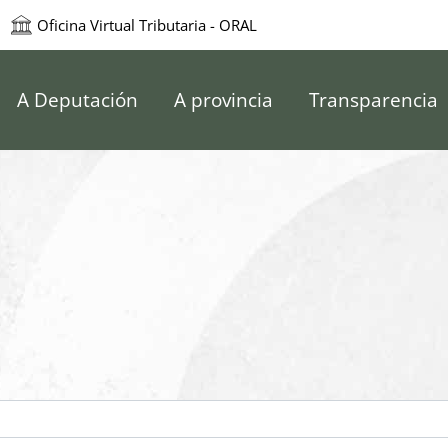
Oficina Virtual Tributaria - ORAL
e Pontevedra
A Deputación
A provincia
Transparencia