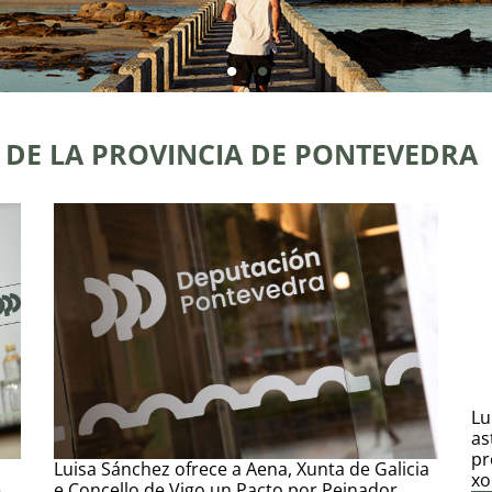
 DE LA PROVINCIA DE PONTEVEDRA
Lu
as
pr
Luisa Sánchez ofrece a Aena, Xunta de Galicia
xo
e
e Concello de Vigo un Pacto por Peinador