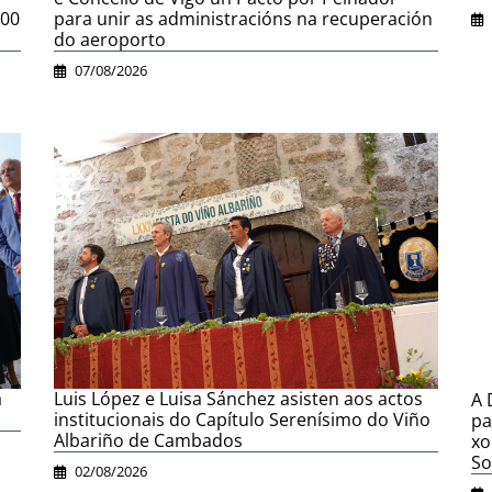
500
para unir as administracións na recuperación
do aeroporto
07/08/2026
á
Luis López e Luisa Sánchez asisten aos actos
A 
institucionais do Capítulo Serenísimo do Viño
pa
Albariño de Cambados
xo
So
02/08/2026