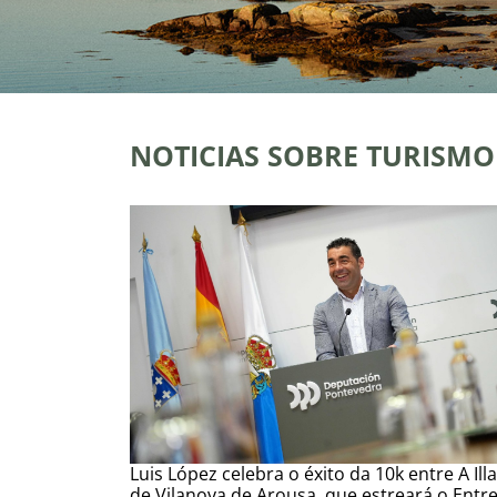
NOTICIAS SOBRE TURISMO
Luis López celebra o éxito da 10k entre A Illa
de Vilanova de Arousa, que estreará o Entr