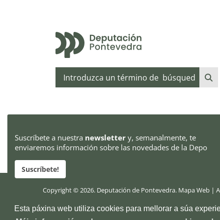
Buscar
Suscríbete a nuestra
newsletter
y, semanalmente, te
enviaremos información sobre las novedades de la Depo
Suscríbete!
Copyright © 2026. Deputación de Pontevedra.
Mapa Web
|
A
Pazo provincial. Avda. Montero Ríos, s/n, 36071 Pontevedra 
Esta páxina web utiliza cookies para mellorar a súa exper
+34 986 804 100
P3600000H
DIR3 LA0006111