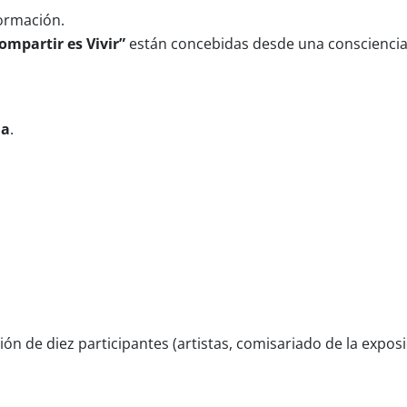
formación.
ompartir es Vivir”
están concebidas desde una consciencia 
na
.
ión de diez participantes (artistas, comisariado de la expos