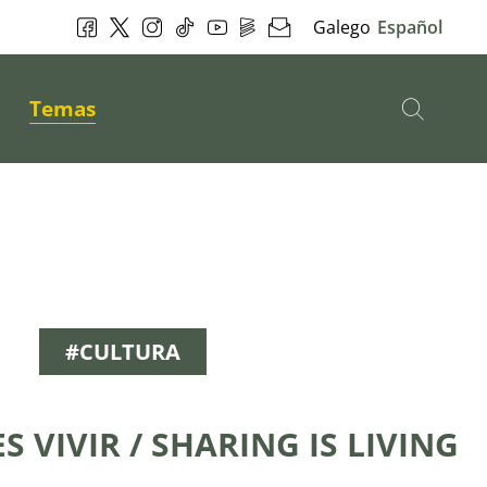
Facebook
Twitter
Instagram
Tik Tok
YouTube
DepoPlay
Newsletter
Galego
Español
Busc
Temas
#CULTURA
 VIVIR / SHARING IS LIVING