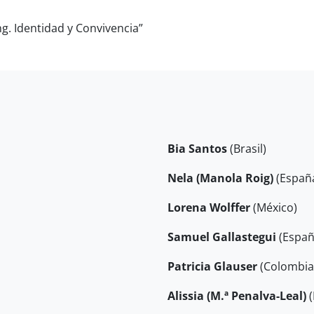
ng. Identidad y Convivencia”
Bia Santos
(Brasil)
Nela (Manola Roig)
(Españ
Lorena Wolffer
(México)
Samuel Gallastegui
(Españ
Patricia Glauser
(Colombia
Alissia (M.ª Penalva-Leal)
(