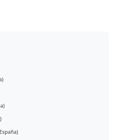
a)
a)
)
España)