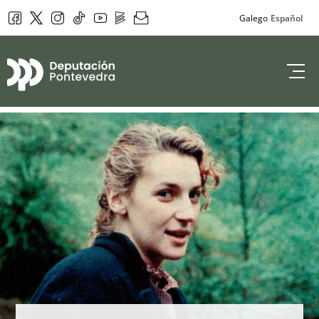
Facebook
Twitter
Instagram
Tik Tok
YouTube
DepoPlay
Newsletter
Galego
Español
Deputación de 