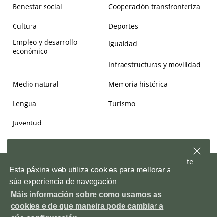
Benestar social
Cooperación transfronteriza
Cultura
Deportes
Empleo y desarrollo
Igualdad
económico
Infraestructuras y movilidad
Medio natural
Memoria histórica
Lengua
Turismo
Juventud
Suscríbete a nuestra
newsletter
y, semanalmente, te
Copyright © 2026. Deputación de Pontevedra.
Mapa Web
|
Aviso
Esta páxina web utiliza cookies para mellorar a
enviaremos información sobre las novedades de la
legal
|
Accesiblidad
|
Protección de datos
|
Política de cookies
|
Depo
súa experiencia de navegación
Contacto
|
Outras webs da Deputación
Máis información sobre como usamos as
Pazo provincial. Avda. Montero Ríos, s/n, 36071 Pontevedra ES
Suscríbete!
cookies e de que maneira pode cambiar a
+34 986 804 100
P3600000H
DIR3 LA0006111