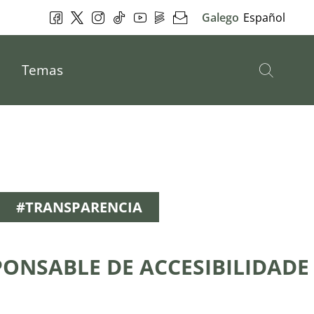
Facebook
Twitter
Instagram
Tik Tok
YouTube
DepoPlay
Newsletter
Galego
Español
Busc
Temas
#TRANSPARENCIA
ONSABLE DE ACCESIBILIDADE