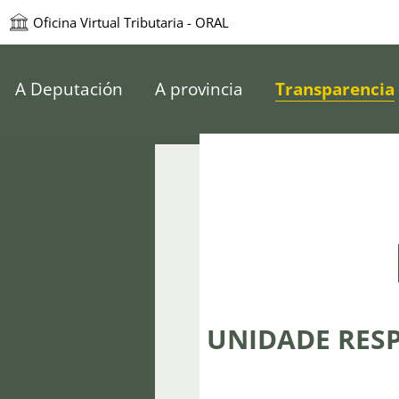
Oficina Virtual Tributaria - ORAL
e Pontevedra
A Deputación
A provincia
Transparencia
UNIDADE RESP