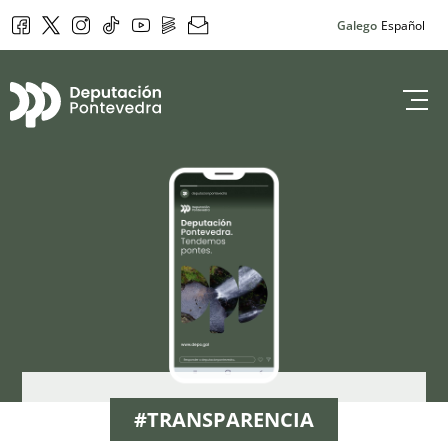
Facebook
Twitter
Instagram
Tik Tok
YouTube
DepoPlay
Newsletter
Galego
Español
Deputación de 
#TRANSPARENCIA