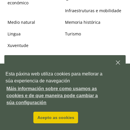
económico
Infraestruturas e mobilidade
Medio natural
Memoria histórica
Lingua
Turismo
Xuventude
Subscríbete á nosa
newsletter
e, semanalmente,
Copyright © 2026. Deputación de Pontevedra.
Mapa Web
|
Aviso
Esta páxina web utiliza cookies para mellorar a
enviarémosche información sobre as novidades da
legal
|
Accesiblidade
|
Protección de datos
|
Política de cookies
|
Depo
súa experiencia de navegación
Contacto
|
Outras webs da Deputación
Máis información sobre como usamos as
Pazo provincial. Avda. Montero Ríos, s/n, 36071 Pontevedra ES
Subscríbete!
cookies e de que maneira pode cambiar a
+34 986 804 100
P3600000H
DIR3 LA0006111
súa configuración
Acepto as cookies