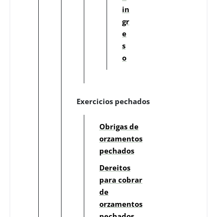
in
gr
e
s
o
Exercicios pechados
Obrigas de
orzamentos
pechados
Dereitos
para cobrar
de
orzamentos
pechados