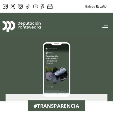
Facebook
Twitter
Instagram
Tik Tok
YouTube
DepoPlay
Newsletter
Galego
Español
Deputación de 
#TRANSPARENCIA