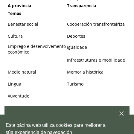
A provincia
Transparencia
Temas
Benestar social
Cooperación transfronteiriza
Cultura
Deportes
Emprego e desenvolvemento
Igualdade
económico
Infraestruturas e mobilidade
Medio natural
Memoria histórica
Lingua
Turismo
Xuventude
Subscríbete á nosa
newsletter
e, semanalmente,
Copyright © 2026. Deputación de Pontevedra.
Mapa Web
|
Aviso
Esta páxina web utiliza cookies para mellorar a
enviarémosche información sobre as novidades da
legal
|
Accesiblidade
|
Protección de datos
|
Política de cookies
|
Depo
súa experiencia de navegación