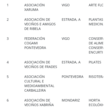
1
ASOCIACIÓN
VIGO
ARTE FLOR
XARUMA
2
ASOCIACIÓN DE
ESTRADA, A
PLANTAS
VECIÑOS E AMIGOS
MEDICINAI
DE RIBELA
3
FEDERACIÓN
VIGO
CONSERVA
COGAMI
DE ALIMEN
PONTEVEDRA
CONSERVAS
ENCURTIDO
4
ASOCIACIÓN DE
ESTRADA, A
PILATES
VECIÑOS DE FRADES
5
ASOCIACIÓN
PONTEVEDRA
RISOTERAPI
CULTURAL E
MEDIOAMBIENTAL
CARBALLEIRA
6
ASOCIACIÓN DE
MONDARIZ
HORTA
VECIÑOS XABRIÑA
ECOLÓXICA