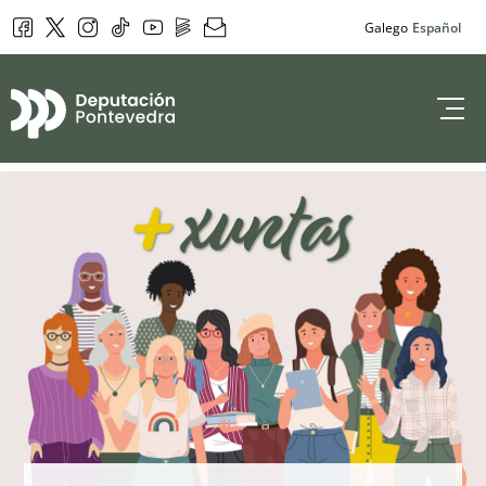
Facebook
Twitter
Instagram
Tik Tok
YouTube
DepoPlay
Newsletter
Galego
Español
Deputación de 