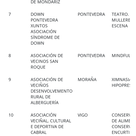
DE MONDARIZ
7
DOWN
PONTEVEDRA
TEATRO.
PONTEVEDRA
MULLERES 
XUNTOS
ESCENA
ASOCIACIÓN
SÍNDROME DE
DOWN
8
ASOCIACIÓN DE
PONTEVEDRA
MINDFULNE
VECINOS SAN
ROQUE
9
ASOCIACIÓN DE
MORAÑA
XIMNASIA
VECIÑOS
HIPOPRESIV
DESENVOLVEMENTO
RURAL DE
ALBERGUERÍA
10
ASOCIACIÓN
VIGO
CONSERVA
VECIÑAL, CULTURAL
DE ALIMEN
E DEPORTIVA DE
CONSERVAS
CABRAL
ENCURTIDO