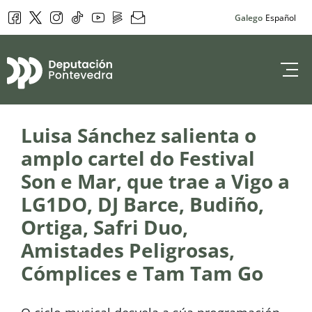
Facebook
Twitter
Instagram
Tik Tok
YouTube
DepoPlay
Newsletter
Galego
Español
Deputación de 
Luisa Sánchez salienta o
amplo cartel do Festival
Son e Mar, que trae a Vigo a
LG1DO, DJ Barce, Budiño,
Ortiga, Safri Duo,
Amistades Peligrosas,
Cómplices e Tam Tam Go