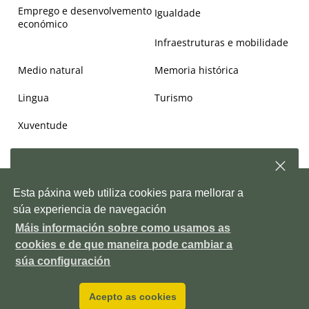
Emprego e desenvolvemento
Igualdade
económico
Infraestruturas e mobilidade
Medio natural
Memoria histórica
Lingua
Turismo
Xuventude
Subscríbete á nosa
newsletter
e, semanalmente,
Copyright © 2026. Deputación de Pontevedra.
Mapa Web
|
Aviso
Esta páxina web utiliza cookies para mellorar a
enviarémosche información sobre as novidades da
legal
|
Accesiblidade
|
Protección de datos
|
Política de cookies
|
Depo
súa experiencia de navegación
Contacto
|
Outras webs da Deputación
Máis información sobre como usamos as
Pazo provincial. Avda. Montero Ríos, s/n, 36071 Pontevedra ES
Subscríbete!
cookies e de que maneira pode cambiar a
+34 986 804 100
P3600000H
DIR3 LA0006111
súa configuración
Acepto as cookies