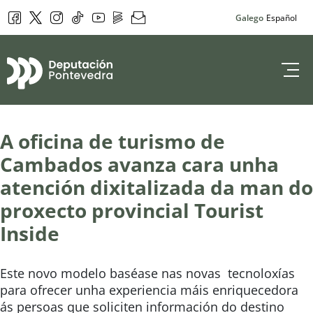
Facebook
Twitter
Instagram
Tik Tok
YouTube
DepoPlay
Newsletter
Galego
Español
Deputación de 
A oficina de turismo de
Cambados avanza cara unha
atención dixitalizada da man do
proxecto provincial Tourist
Inside
Este novo modelo baséase nas novas tecnoloxías
para ofrecer unha experiencia máis enriquecedora
ás persoas que soliciten información do destino