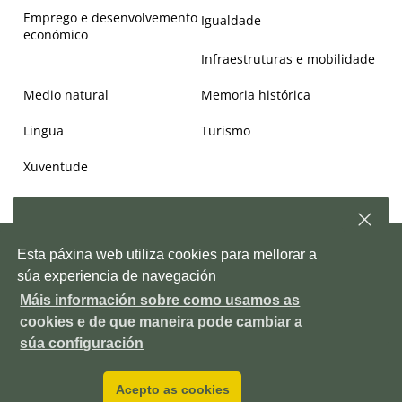
Emprego e desenvolvemento
Igualdade
económico
Infraestruturas e mobilidade
Medio natural
Memoria histórica
Lingua
Turismo
Xuventude
Subscríbete á nosa
newsletter
e, semanalmente,
Copyright © 2026. Deputación de Pontevedra.
Mapa Web
|
Aviso
Esta páxina web utiliza cookies para mellorar a
enviarémosche información sobre as novidades da
legal
|
Accesiblidade
|
Protección de datos
|
Política de cookies
|
Depo
súa experiencia de navegación
Contacto
|
Outras webs da Deputación
Máis información sobre como usamos as
Pazo provincial. Avda. Montero Ríos, s/n, 36071 Pontevedra ES
Subscríbete!
cookies e de que maneira pode cambiar a
+34 986 804 100
P3600000H
DIR3 LA0006111
súa configuración
Acepto as cookies