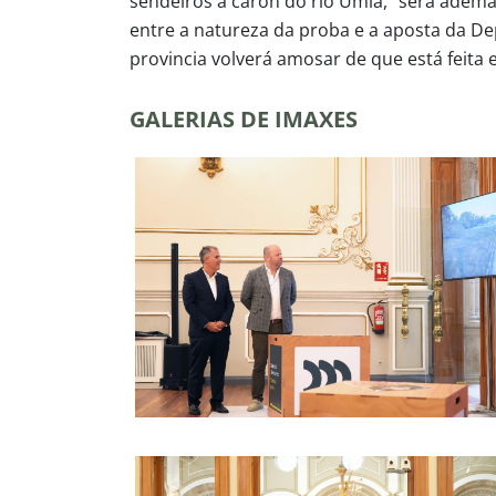
sendeiros a carón do río Umia, “será ademai
entre a natureza da proba e a aposta da De
provincia volverá amosar de que está feita
GALERIAS DE IMAXES