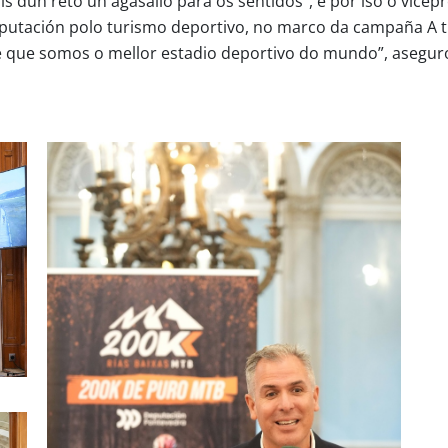
s dun reto un agasallo para os sentidos”, e por iso o vicep
putación polo turismo deportivo, no marco da campaña A tú
 e que somos o mellor estadio deportivo do mundo”, asegur