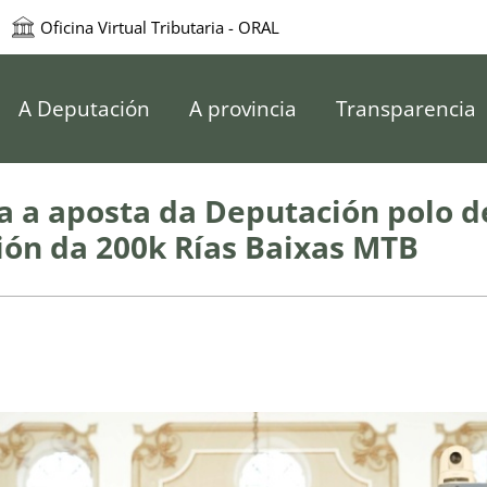
Oficina Virtual Tributaria - ORAL
e Pontevedra
A Deputación
A provincia
Transparencia
 a aposta da Deputación polo d
ión da 200k Rías Baixas MTB