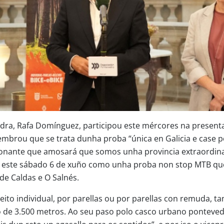
ra, Rafa Domínguez, participou este mércores na presentac
lembrou que se trata dunha proba “única en Galicia e case 
onante que amosará que somos unha provincia extraordinari
e este sábado 6 de xuño como unha proba non stop MTB que 
e Caldas e O Salnés.
eito individual, por parellas ou por parellas con remuda, t
o de 3.500 metros. Ao seu paso polo casco urbano pontevedr