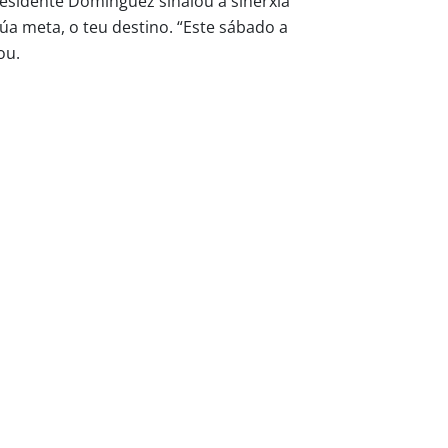
residente Domínguez sinalou a sinerxía
a meta, o teu destino. “Este sábado a
ou.