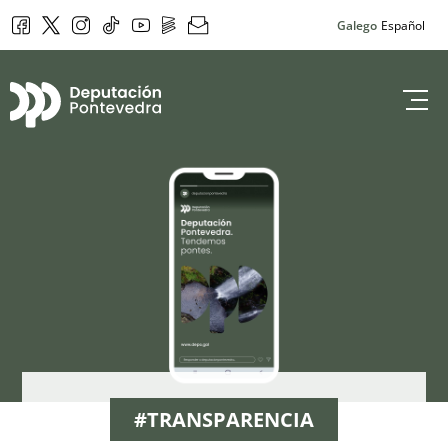
Facebook
Twitter
Instagram
Tik Tok
YouTube
DepoPlay
Newsletter
Galego
Español
Deputación de 
#TRANSPARENCIA