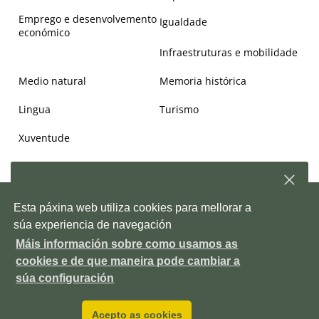
Emprego e desenvolvemento
Igualdade
económico
Infraestruturas e mobilidade
Medio natural
Memoria histórica
Lingua
Turismo
Xuventude
Subscríbete á nosa
newsletter
e, semanalmente,
Copyright © 2026. Deputación de Pontevedra.
Mapa Web
|
Aviso
Esta páxina web utiliza cookies para mellorar a
enviarémosche información sobre as novidades da
legal
|
Accesiblidade
|
Protección de datos
|
Política de cookies
|
Depo
súa experiencia de navegación
Contacto
|
Outras webs da Deputación
Máis información sobre como usamos as
Pazo provincial. Avda. Montero Ríos, s/n, 36071 Pontevedra ES
Subscríbete!
cookies e de que maneira pode cambiar a
+34 986 804 100
P3600000H
DIR3 LA0006111
súa configuración
Acepto as cookies