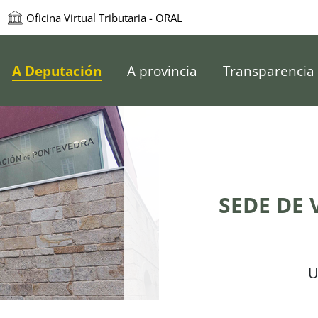
Oficina Virtual Tributaria - ORAL
e Pontevedra
A Deputación
A provincia
Transparencia
SEDE DE 
U