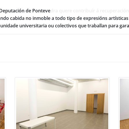
eputación de Pontevedra quere contribuír á recuperación d
ndo cabida no inmoble a todo tipo de expresións artísticas 
unidade universitaria ou colectivos que traballan para garan