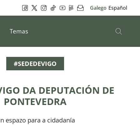
Facebook
Twitter
Instagram
Tik Tok
YouTube
DepoPlay
Newsletter
Galego
Español
Busc
Temas
#SEDEDEVIGO
VIGO DA DEPUTACIÓN DE
PONTEVEDRA
n espazo para a cidadanía