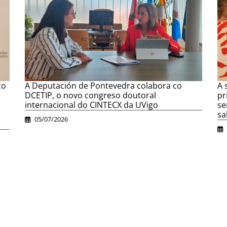
co
A Deputación de Pontevedra colabora co
A 
DCETIP, o novo congreso doutoral
pr
internacional do CINTECX da UVigo
se
sa
05/07/2026