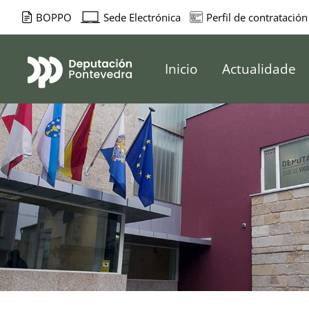
BOPPO
Sede Electrónica
Perfil de contratación
Deputación d
Inicio
Actualidade