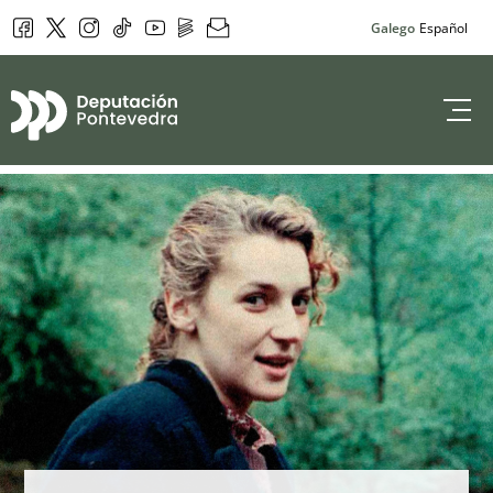
Facebook
Twitter
Instagram
Tik Tok
YouTube
DepoPlay
Newsletter
Galego
Español
Deputación de 