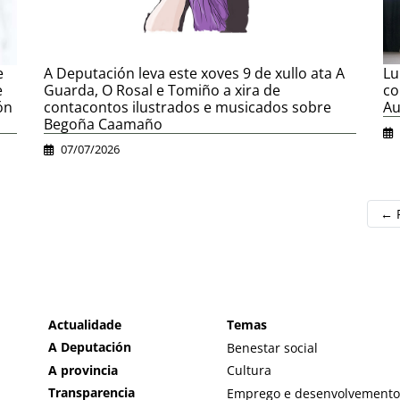
Lu
A Deputación leva este xoves 9 de xullo ata A
e
co
Guarda, O Rosal e Tomiño a xira de
e
Au
contacontos ilustrados e musicados sobre
ón
Begoña Caamaño
07/07/2026
← 
Actualidade
Temas
A Deputación
Benestar social
A provincia
Cultura
Transparencia
Emprego e desenvolvemento