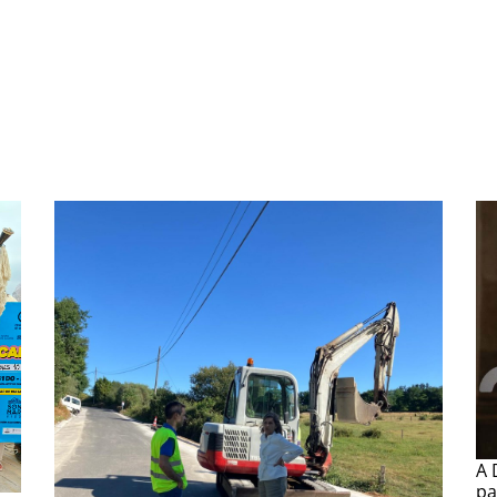
A 
pa