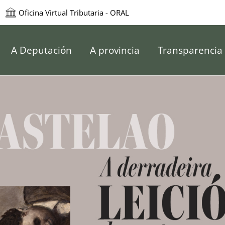
Oficina Virtual Tributaria - ORAL
e Pontevedra
A Deputación
A provincia
Transparencia