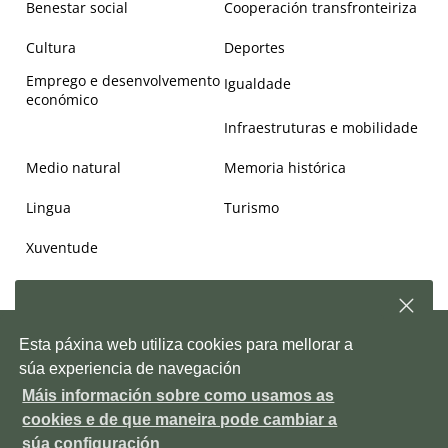
Benestar social
Cooperación transfronteiriza
Cultura
Deportes
Emprego e desenvolvemento
Igualdade
económico
Infraestruturas e mobilidade
Medio natural
Memoria histórica
Lingua
Turismo
Xuventude
Subscríbete á nosa
newsletter
e, semanalmente,
Copyright © 2026. Deputación de Pontevedra.
Mapa Web
|
Aviso
Esta páxina web utiliza cookies para mellorar a
enviarémosche información sobre as novidades da
legal
|
Accesiblidade
|
Protección de datos
|
Política de cookies
|
Depo
súa experiencia de navegación
Contacto
|
Outras webs da Deputación
Máis información sobre como usamos as
Pazo provincial. Avda. Montero Ríos, s/n, 36071 Pontevedra ES
Subscríbete!
cookies e de que maneira pode cambiar a
+34 986 804 100
P3600000H
DIR3 LA0006111
súa configuración