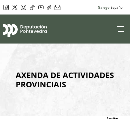
Facebook
Twitter
Instagram
Tik Tok
YouTube
DepoPlay
Newsletter
Galego
Español
Deputación de 
AXENDA DE ACTIVIDADES
PROVINCIAIS
Escoitar