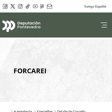
Facebook
Twitter
Instagram
Tik Tok
YouTube
DepoPlay
Newsletter
Galego
Español
Deputación de 
FORCAREI
A provincia
Concellos
Detalle de Concello