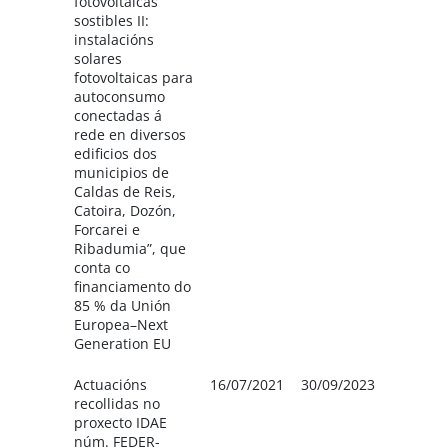
fotovoltaicas
sostibles II:
instalacións
solares
fotovoltaicas para
autoconsumo
conectadas á
rede en diversos
edificios dos
municipios de
Caldas de Reis,
Catoira, Dozón,
Forcarei e
Ribadumia”, que
conta co
financiamento do
85 % da Unión
Europea–Next
Generation EU
Actuacións
16/07/2021
30/09/2023
Deput
recollidas no
de Po
proxecto IDAE
20.000
núm. FEDER-
Concel