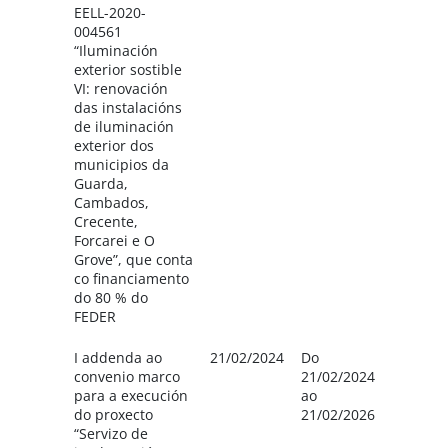
EELL-2020-
Forcar
004561
20.074
“Iluminación
exterior sostible
VI: renovación
das instalacións
de iluminación
exterior dos
municipios da
Guarda,
Cambados,
Crecente,
Forcarei e O
Grove”, que conta
co financiamento
do 80 % do
FEDER
I addenda ao
21/02/2024
Do
Deput
convenio marco
21/02/2024
de Po
para a execución
ao
e Conc
do proxecto
21/02/2026
Forcar
“Servizo de