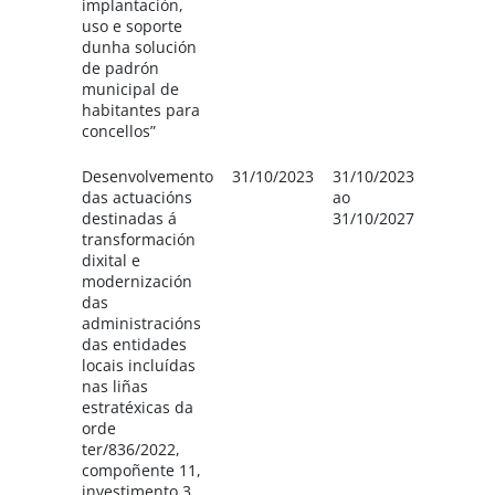
implantación,
uso e soporte
dunha solución
de padrón
municipal de
habitantes para
concellos”
Desenvolvemento
31/10/2023
31/10/2023
Deput
das actuacións
ao
de Po
destinadas á
31/10/2027
e Conc
transformación
Forcar
dixital e
modernización
das
administracións
das entidades
locais incluídas
nas liñas
estratéxicas da
orde
ter/836/2022,
compoñente 11,
investimento 3,