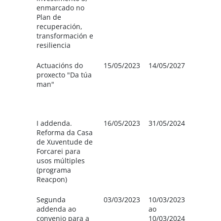
enmarcado no
Plan de
recuperación,
transformación e
resiliencia
Actuacións do
15/05/2023
14/05/2027
Deput
proxecto "Da túa
de Po
man"
(13.41
Concel
Forcar
I addenda.
16/05/2023
31/05/2024
A Dep
Reforma da Casa
de Po
de Xuventude de
413,99
Forcarei para
o Conc
usos múltiples
Forcar
(programa
73.057
Reacpon)
Segunda
03/03/2023
10/03/2023
Deput
addenda ao
ao
de
convenio para a
10/03/2024
Pontev