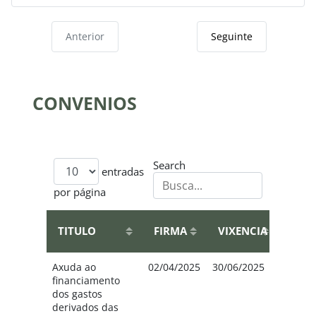
Anterior
Seguinte
CONVENIOS
Search
entradas
por página
ENTI
TITULO
FIRMA
VIXENCIA
E AC
Axuda ao
02/04/2025
30/06/2025
Deput
financiamento
de Po
dos gastos
(1.975,
derivados das
Concel