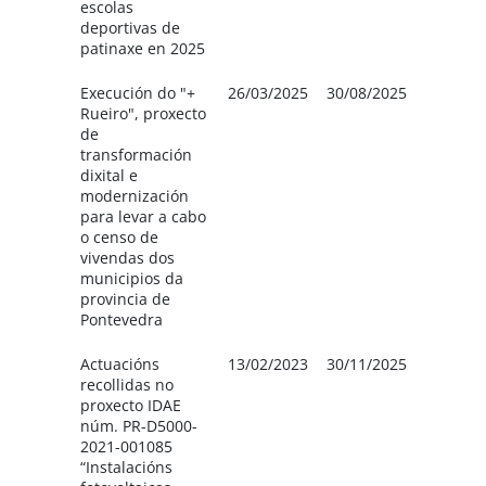
escolas
Forcar
deportivas de
patinaxe en 2025
Execución do "+
26/03/2025
30/08/2025
Deput
Rueiro", proxecto
de Po
de
(8.437,
transformación
o Conc
dixital e
Forcar
modernización
para levar a cabo
o censo de
vivendas dos
municipios da
provincia de
Pontevedra
Actuacións
13/02/2023
30/11/2025
Deput
recollidas no
de Po
proxecto IDAE
860,75
núm. PR-D5000-
Concel
2021-001085
Forcar
“Instalacións
753,15