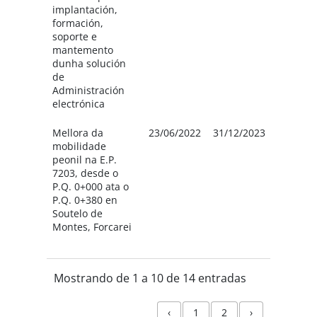
implantación,
4.500 
formación,
Concel
soporte e
Forcar
mantemento
1.500 
dunha solución
de
Administración
electrónica
Mellora da
23/06/2022
31/12/2023
Deput
mobilidade
de Po
peonil na E.P.
242.07
7203, desde o
Concel
P.Q. 0+000 ata o
Forcar
P.Q. 0+380 en
103.74
Soutelo de
Montes, Forcarei
Mostrando de 1 a 10 de 14 entradas
‹
1
2
›