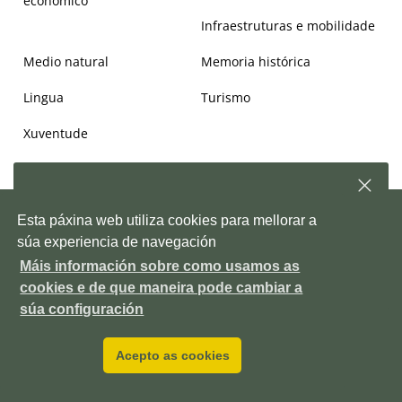
económico
Infraestruturas e mobilidade
Medio natural
Memoria histórica
Lingua
Turismo
Xuventude
Subscríbete á nosa
newsletter
e, semanalmente,
Copyright © 2026. Deputación de Pontevedra.
Mapa Web
|
Aviso
Esta páxina web utiliza cookies para mellorar a
enviarémosche información sobre as novidades da
legal
|
Accesiblidade
|
Protección de datos
|
Política de cookies
|
Depo
súa experiencia de navegación
Contacto
|
Outras webs da Deputación
Máis información sobre como usamos as
Pazo provincial. Avda. Montero Ríos, s/n, 36071 Pontevedra ES
Subscríbete!
cookies e de que maneira pode cambiar a
+34 986 804 100
P3600000H
DIR3 LA0006111
súa configuración
Acepto as cookies