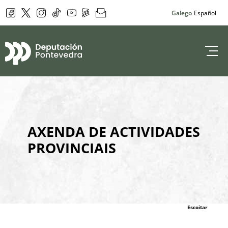
Facebook
Twitter
Instagram
Tik Tok
YouTube
DepoPlay
Newsletter
Galego
Español
Deputación de 
AXENDA DE ACTIVIDADES
PROVINCIAIS
Escoitar